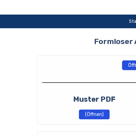
Zum
Inhalt
springen
Sta
Formloser 
Öff
Muster PDF
(Öffnen)